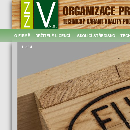
O FIRMĚ
DRŽITELÉ LICENCÍ
ŠKOLICÍ STŘEDISKO
TEC
1
of
4