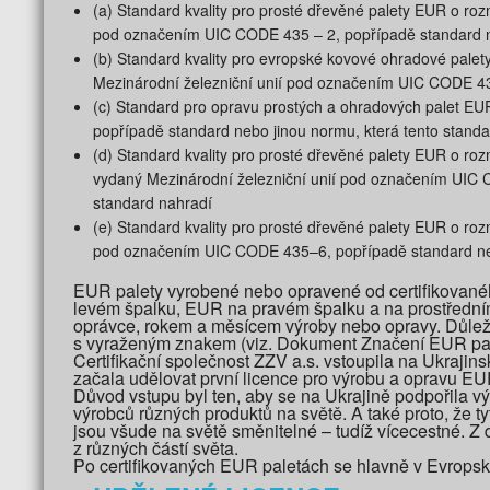
(a) Standard kvality pro prosté dřevěné palety EUR o r
pod označením UIC CODE 435 – 2, popřípadě standard ne
(b) Standard kvality pro evropské kovové ohradové pale
Mezinárodní železniční unií pod označením UIC CODE 43
(c) Standard pro opravu prostých a ohradových palet E
popřípadě standard nebo jinou normu, která tento standa
(d) Standard kvality pro prosté dřevěné palety EUR o
vydaný Mezinárodní železniční unií pod označením UIC C
standard nahradí
(e) Standard kvality pro prosté dřevěné palety EUR o r
pod označením UIC CODE 435–6, popřípadě standard nebo
EUR palety vyrobené nebo opravené od certifikovan
levém špalku, EUR na pravém špalku a na prostřední
oprávce, rokem a měsícem výroby nebo opravy. Důleži
s vyraženým znakem (viz. Dokument Značení EUR pale
Certifikační společnost ZZV a.s. vstoupila na Ukrajin
začala udělovat první licence pro výrobu a opravu E
Důvod vstupu byl ten, aby se na Ukrajině podpořila vý
výrobců různých produktů na světě. A také proto, že ty
jsou všude na světě směnitelné – tudíž vícecestné. Z 
z různých částí světa.
Po certifikovaných EUR paletách se hlavně v Evropské 