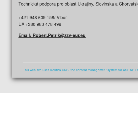
Technická podpora pro oblast Ukrajiny, Slovinska a Chorvats
+421 948 609 158/ Viber
UA +380 983 478 499
Email: Robert.Petrik@zzv-eur.eu
This web site uses Kentico CMS, the content management system for ASP.NET 