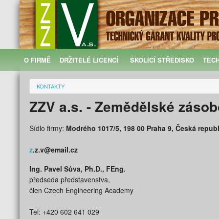
O FIRMĚ
DRŽITELÉ LICENCÍ
ŠKOLICÍ STŘEDISKO
TEC
KONTAKTY
ZZV a.s. - Zemědělské zásob
Sídlo firmy:
Modrého 1017/5, 198 00 Praha 9, Česká republ
z
.z.v@email.cz
Ing. Pavel Sůva, Ph.D., FEng.
předseda představenstva,
člen Czech Engineering Academy
Tel: +420 602 641 029