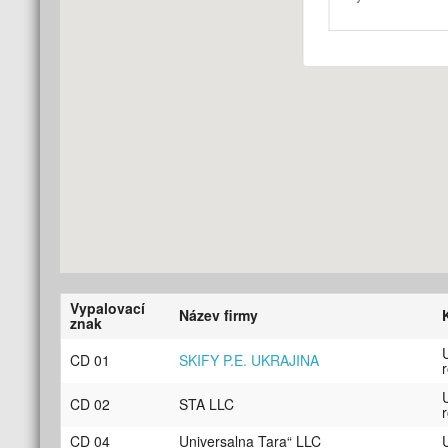
Vypalovací
Název firmy
znak
CD 01
SKIFY P.E. UKRAJINA
CD 02
STA LLC
CD 04
Universalna Tara“ LLC