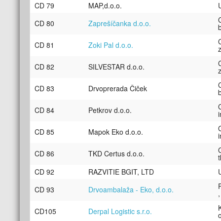
CD 79
MAP,d.o.o.
CD 80
Zaprešíčanka d.o.o.
CD 81
Zoki Pal d.o.o.
CD 82
SILVESTAR d.o.o.
CD 83
Drvoprerada Čiček
CD 84
Petkrov d.o.o.
CD 85
Mapok Eko d.o.o.
CD 86
TKD Certus d.o.o.
CD 92
RAZVITIE BGIT, LTD
CD 93
Drvoambalaža - Eko, d.o.o.
CD105
Derpal Logistic s.r.o.