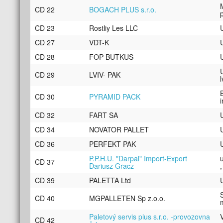
CD 22
BOGACH PLUS s.r.o.
CD 23
Rostliy Les LLC
CD 27
VDT-K
CD 28
FOP BUTKUS
CD 29
LVIV- PAK
CD 30
PYRAMID PACK
CD 32
FART SA
CD 34
NOVATOR PALLET
CD 36
PERFEKT PAK
P.P.H.U. "Darpal" Import-Export
CD 37
Dariusz Gracz
CD 39
PALETTA Ltd
CD 40
MGPALLETEN Sp z.o.o.
Paletový servis plus s.r.o. -provozovna
CD 42