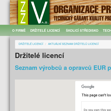
O FIRMĚ
DRŽITELÉ LICENCÍ
ŠKOLICÍ STŘEDISKO
TEC
DRŽITELÉ LICENCÍ
AKTUÁLNÍ SEZNAM DRŽITELŮ LICENCÍ
Držitelé licencí
Seznam výrobců a opravců EUR pal
This page can't l
Do you own this we