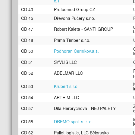
č.1
CD 43
Profuemed Group CZ
CD 45
Dřevona Pučery s.r.o.
CD 47
Robert Kaleta - SANTI GROUP
CD 48
Prima Timber s.r.o.
CD 50
Podhoran Černíkov,a.s.
CD 51
SYVLIS LLC
CD 52
ADELMAR LLC
CD 53
Krubert s.r.o.
CD 54
ARTE-M LLC
CD 57
Dita Herbrychová - NEJ PALETY
CD 58
DREMO spol. s. r. o.
CD 62
Pallet logistic, LLC Bělorusko