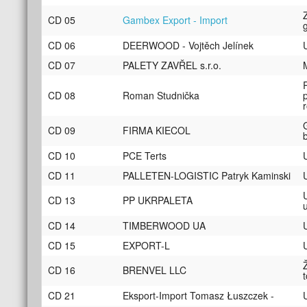
CD 05
Gambex Export - Import
CD 06
DEERWOOD - Vojtěch Jelínek
CD 07
PALETY ZAVŘEL s.r.o.
CD 08
Roman Studnička
CD 09
FIRMA KIECOL
CD 10
PCE Terts
CD 11
PALLETEN-LOGISTIC Patryk Kaminski
CD 13
PP UKRPALETA
CD 14
TIMBERWOOD UA
CD 15
EXPORT-L
CD 16
BRENVEL LLC
CD 21
Eksport-Import Tomasz Łuszczek -