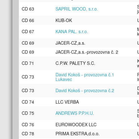
CD 63
SAPRIL WOOD, s.r.o.
CD 66
KUB-OK
CD 67
KANA PAL. s.r.o.
CD 69
JACER-CZ,a.s.
CD 69
JACER-CZ,a.s.-provozovna č. 2
CD 71
C.P.W. PALETY S.C.
David Kokoš - provozovna č.1
CD 73
Lukavec
CD 73
David Kokoš - provozovna č.2
CD 74
LLC VERBA
CD 75
ANDREWS P.P.H.U.
CD 76
EUROWOODEX LLC
CD 78
PRIMA EKSTRA,d.o.o.